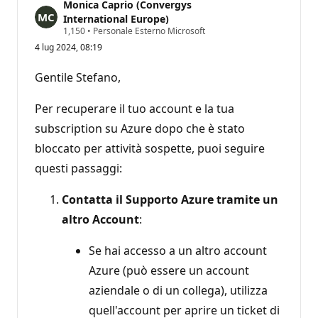
Monica Caprio (Convergys
International Europe)
P
1,150
•
Personale Esterno Microsoft
u
4 lug 2024, 08:19
n
t
i
Gentile Stefano,
d
i
r
Per recuperare il tuo account e la tua
e
p
subscription su Azure dopo che è stato
u
bloccato per attività sospette, puoi seguire
t
a
questi passaggi:
z
i
o
Contatta il Supporto Azure tramite un
n
e
altro Account
:
Se hai accesso a un altro account
Azure (può essere un account
aziendale o di un collega), utilizza
quell'account per aprire un ticket di