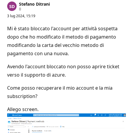
Stefano Ditrani
P
0
u
3 lug 2024, 15:19
n
t
i
Mi è stato bloccato l'account per attività sospetta
d
i
dopo che ho modificato il metodo di pagamento
r
modificando la carta del vecchio metodo di
e
p
pagamento con una nuova.
u
t
a
Avendo l'account bloccato non posso aprire ticket
z
i
verso il supporto di azure.
o
n
e
Come posso recuperare il mio account e la mia
subscription?
Allego screen.