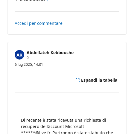
Nessun
Report
commento
Accedi per commentare
Abdelfateh Kebbouche
P
0
u
6 lug 2025, 14:31
n
t
i
d
Espandi la tabella
i
r
e
p
u
t
a
z
Di recente è stata ricevuta una richiesta di
i
o
recupero dell’account Microsoft
n
******@live.fr. Purtroppo è stato stabilito che
e