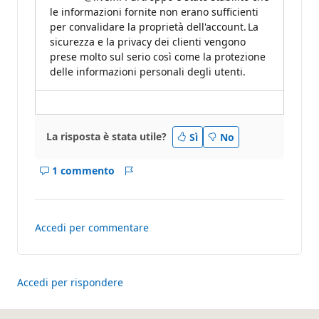
le informazioni fornite non erano sufficienti
per convalidare la proprietà dell'account. La
sicurezza e la privacy dei clienti vengono
prese molto sul serio così come la protezione
delle informazioni personali degli utenti.
La risposta è stata utile?
Sì
No
1 commento
Mostra
Report
i
commenti
per
Accedi per commentare
questo
risposta
Accedi per rispondere