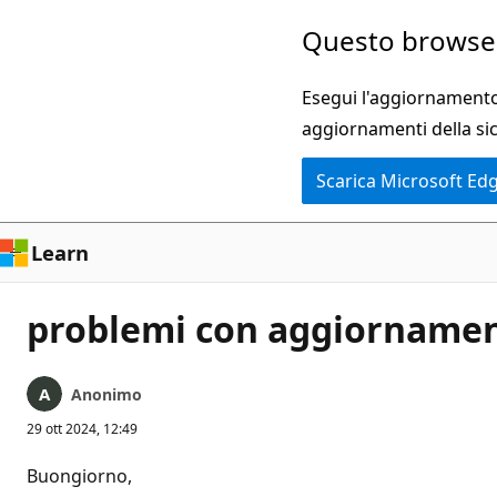
Ignora
Questo browser
e
passa
Esegui l'aggiornamento 
al
aggiornamenti della si
contenuto
Scarica Microsoft Ed
principale
Learn
problemi con aggiornament
Anonimo
29 ott 2024, 12:49
Buongiorno,