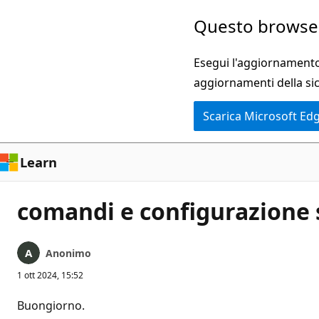
Ignora
Questo browser
e
passa
Esegui l'aggiornamento 
al
aggiornamenti della si
contenuto
Scarica Microsoft Ed
principale
Learn
comandi e configurazione 
Anonimo
1 ott 2024, 15:52
Buongiorno.