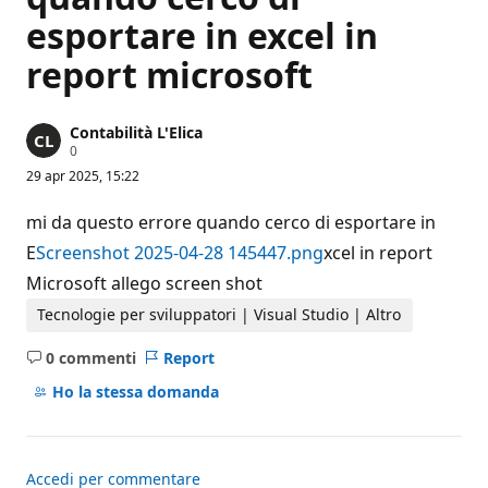
esportare in excel in
report microsoft
Contabilità L'Elica
P
0
u
29 apr 2025, 15:22
n
t
i
mi da questo errore quando cerco di esportare in
d
i
E
Screenshot 2025-04-28 145447.png
xcel in report
r
Microsoft allego screen shot
e
p
u
Tecnologie per sviluppatori | Visual Studio | Altro
t
a
0 commenti
Report
z
Nessun
i
commento
Ho la stessa domanda
o
n
e
Accedi per commentare