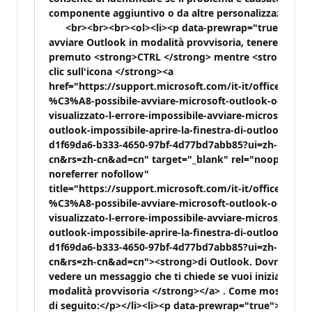
componente aggiuntivo o da altre personalizzazioni.
<br><br><br><ol><li><p data-prewrap="true">Per
avviare Outlook in modalità provvisoria, tenere
premuto <strong>CTRL </strong> mentre <strong>si f
clic sull'icona </strong><a
href="https://support.microsoft.com/it-it/office/non-
%C3%A8-possibile-avviare-microsoft-outlook-o-viene-
visualizzato-l-errore-impossibile-avviare-microsoft-
outlook-impossibile-aprire-la-finestra-di-outlook-
d1f69da6-b333-4650-97bf-4d77bd7abb85?ui=zh-
cn&rs=zh-cn&ad=cn" target="_blank" rel="noopener
noreferrer nofollow"
title="https://support.microsoft.com/it-it/office/non-
%C3%A8-possibile-avviare-microsoft-outlook-o-viene-
visualizzato-l-errore-impossibile-avviare-microsoft-
outlook-impossibile-aprire-la-finestra-di-outlook-
d1f69da6-b333-4650-97bf-4d77bd7abb85?ui=zh-
cn&rs=zh-cn&ad=cn"><strong>di Outlook. Dovresti
vedere un messaggio che ti chiede se vuoi iniziare in
modalità provvisoria </strong></a> . Come mostrato
di seguito:</p></li><li><p data-prewrap="true"><a