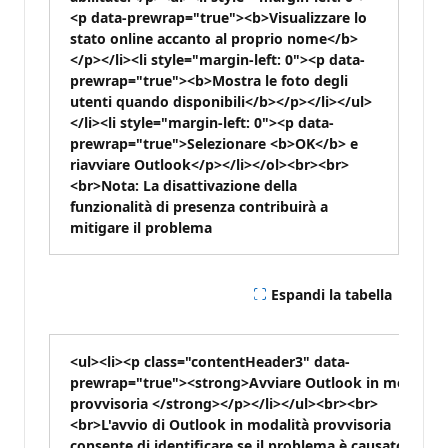
<p data-prewrap="true"><b>Visualizzare lo
stato online accanto al proprio nome</b>
</p></li><li style="margin-left: 0"><p data-
prewrap="true"><b>Mostra le foto degli
utenti quando disponibili</b></p></li></ul>
</li><li style="margin-left: 0"><p data-
prewrap="true">Selezionare <b>OK</b> e
riavviare Outlook</p></li></ol><br><br>
<br>
Nota:
La disattivazione della
funzionalità di presenza contribuirà a
mitigare il problema
Espandi la tabella
<ul><li><p class="contentHeader3" data-
prewrap="true"><strong>Avviare Outlook in modalità
provvisoria </strong></p></li></ul><br><br>
<br>L'avvio di Outlook in modalità provvisoria
consente di identificare se il problema è causato da
un