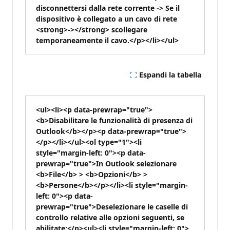
disconnettersi dalla rete corrente -> Se il
dispositivo è collegato a un cavo di rete
<strong>-></strong> scollegare
temporaneamente il cavo.</p></li></ul>
Espandi la tabella
<ul><li><p data-prewrap="true">
<b>Disabilitare le funzionalità di presenza di
Outlook</b></p><p data-prewrap="true">
</p></li></ul><ol type="1"><li
style="margin-left: 0"><p data-
prewrap="true">In Outlook selezionare
<b>File</b> > <b>Opzioni</b> >
<b>Persone</b></p></li><li style="margin-
left: 0"><p data-
prewrap="true">Deselezionare le caselle di
controllo relative alle opzioni seguenti, se
abilitate:</p><ul><li style="margin-left: 0">