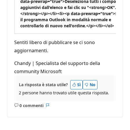
data-prewrap="true">Deseleziona tutti i componenti
aggiuntivi dall'elenco e fai clic su "<strong>OK".
</strong></p></li><li><p data-prewrap="true">Riaprir
il programma Outlook in modalità normale e
controllarlo di nuovo nell'ordine.</p></li></ol>
Sentiti libero di pubblicare se ci sono
aggiornamenti.
Chandy | Specialista del supporto della
community Microsoft
La risposta è stata utile?
Sì
No
2 persone hanno trovato utile questa risposta.
0 commenti
Nessun
Report
commento