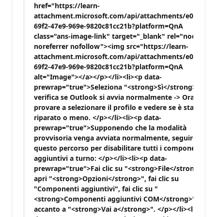
href="https://learn-
attachment.microsoft.com/api/attachments/e0aba959
69f2-47e9-969e-9820c81cc21b?platform=QnA
class="ans-image-link" target="_blank" rel="noopener
noreferrer nofollow"><img src="https://learn-
attachment.microsoft.com/api/attachments/e0aba959
69f2-47e9-969e-9820c81cc21b?platform=QnA
alt="Image"></a></p></li><li><p data-
prewrap="true">Seleziona "<strong>Sì</strong>" e
verifica se Outlook si avvia normalmente -> Ora puoi
provare a selezionare il profilo e vedere se è stato
riparato o meno. </p></li><li><p data-
prewrap="true">Supponendo che la modalità
provvisoria venga avviata normalmente, seguire
questo percorso per disabilitare tutti i componenti
aggiuntivi a turno: </p></li><li><p data-
prewrap="true">Fai clic su "<strong>File</strong>",
apri "<strong>Opzioni</strong>", fai clic su
"Componenti aggiuntivi", fai clic su "
<strong>Componenti aggiuntivi COM</strong>"
accanto a "<strong>Vai a</strong>". </p></li><li><p