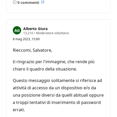
0 commenti
Nessun
Report
commento
Alberto Giura
P
13,210
•
Moderatore volontario
u
8 mag 2023, 15:00
n
t
i
Rieccomi, Salvatore,
d
i
r
ti ringrazio per l'immagine, che rende più
e
p
chiaro il quadro della situazione.
u
t
Questo messaggio solitamente si riferisce ad
a
z
attività di accesso da un dispositivo e/o da
i
o
una posizione diversi da quelli abituali oppure
n
e
a troppi tentativi di inserimento di password
errati.