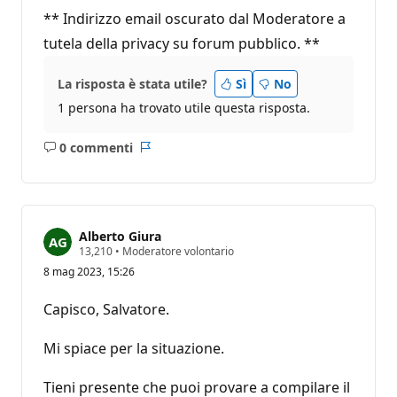
** Indirizzo email oscurato dal Moderatore a
tutela della privacy su forum pubblico. **
La risposta è stata utile?
Sì
No
1 persona ha trovato utile questa risposta.
0 commenti
Nessun
Report
commento
Alberto Giura
P
13,210
•
Moderatore volontario
u
8 mag 2023, 15:26
n
t
i
Capisco, Salvatore.
d
i
r
Mi spiace per la situazione.
e
p
u
Tieni presente che puoi provare a compilare il
t