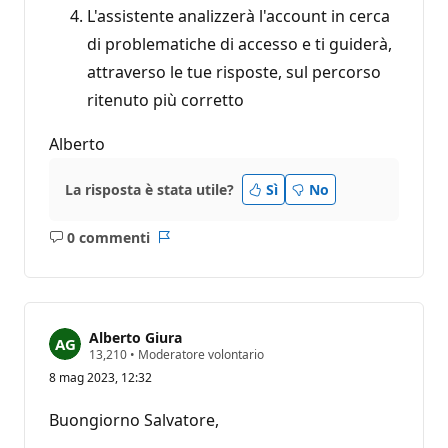
L'assistente analizzerà l'account in cerca
di problematiche di accesso e ti guiderà,
attraverso le tue risposte, sul percorso
ritenuto più corretto
Alberto
La risposta è stata utile?
Sì
No
0 commenti
Nessun
Report
commento
Alberto Giura
P
13,210
•
Moderatore volontario
u
8 mag 2023, 12:32
n
t
i
Buongiorno Salvatore,
d
i