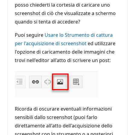
r
posso chiederti la cortesia di caricare uno
e
p
screenshot di ciò che visualizzate a schermo
u
quando si tenta di accedere?
t
a
z
Puoi seguire
Usare lo Strumento di cattura
i
o
per l'acquisizione di screenshot
ed utilizzare
n
e
l'opzione di caricamento delle immagini che
trovi nell'editor all'atto di scrivere un post:
Ricorda di oscurare eventuali informazioni
sensibili dallo screenshot (puoi farlo
direttamente all'atto dell'acquisizione dello
screenshot con lo strumento o a posteriori