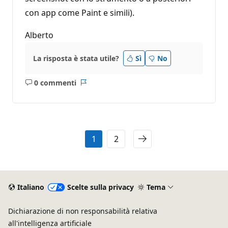
con app come Paint e simili).
Alberto
La risposta è stata utile?
Sì
No
0 commenti
Nessun
Report
commento
1
2
Italiano
Scelte sulla privacy
Tema
Dichiarazione di non responsabilità relativa
all'intelligenza artificiale