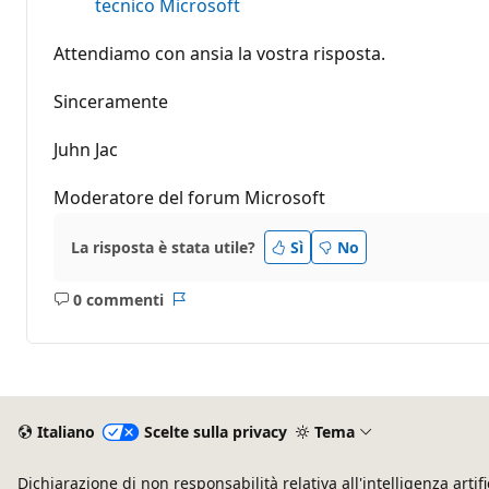
tecnico Microsoft
Attendiamo con ansia la vostra risposta.
Sinceramente
Juhn Jac
Moderatore del forum Microsoft
La risposta è stata utile?
Sì
No
0 commenti
Nessun
Report
commento
Italiano
Scelte sulla privacy
Tema
Dichiarazione di non responsabilità relativa all'intelligenza artifi