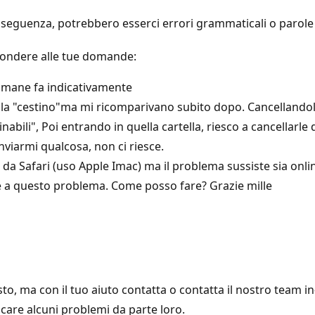
seguenza, potrebbero esserci errori grammaticali o parole i
spondere alle tue domande:
ttimane fa indicativamente
rtella "cestino"ma mi ricomparivano subito dopo. Cancelland
abili", Poi entrando in quella cartella, riesco a cancellarle 
nviarmi qualcosa, non ci riesce.
 da Safari (uso Apple Imac) ma il problema sussiste sia onli
e a questo problema. Come posso fare? Grazie mille
, ma con il tuo aiuto contatta o contatta il nostro team in-
ficare alcuni problemi da parte loro.