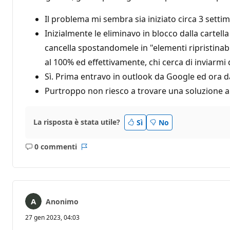
Il problema mi sembra sia iniziato circa 3 setti
Inizialmente le eliminavo in blocco dalla carte
cancella spostandomele in "elementi ripristinabil
al 100% ed effettivamente, chi cerca di inviarmi 
Sì. Prima entravo in outlook da Google ed ora da
Purtroppo non riesco a trovare una soluzione 
La risposta è stata utile?
Sì
No
0 commenti
Nessun
Report
commento
Anonimo
27 gen 2023, 04:03