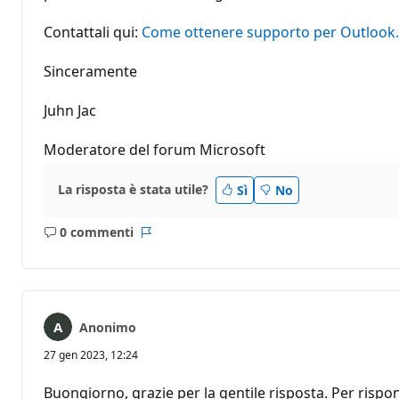
Contattali qui:
Come ottenere supporto per Outlook.
Sinceramente
Juhn Jac
Moderatore del forum Microsoft
La risposta è stata utile?
Sì
No
0 commenti
Nessun
Report
commento
Anonimo
27 gen 2023, 12:24
Buongiorno, grazie per la gentile risposta. Per risp