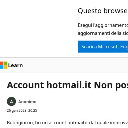
Ignora
Questo browser
e
passa
Esegui l'aggiornamento 
al
aggiornamenti della si
contenuto
Scarica Microsoft Ed
principale
Learn
Account hotmail.it Non pos
Anonimo
26 gen 2023, 20:25
Buongiorno, ho un account hotmail.it dal quale improvvis