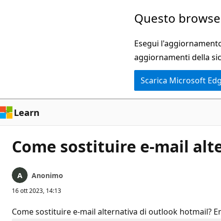
Ignora
Questo browser
e
passa
Esegui l'aggiornamento 
al
aggiornamenti della si
contenuto
Scarica Microsoft Ed
principale
Learn
Come sostituire e-mail alt
Anonimo
16 ott 2023, 14:13
Come sostituire e-mail alternativa di outlook hotmail? E