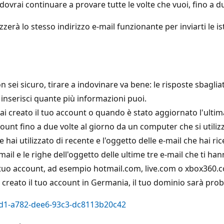
 dovrai continuare a provare tutte le volte che vuoi, fino a d
ilizzerà lo stesso indirizzo e-mail funzionante per inviarti 
sei sicuro, tirare a indovinare va bene: le risposte sbagli
inserisci quante più informazioni puoi.
ai creato il tuo account o quando è stato aggiornato l'ultim
ccount fino a due volte al giorno da un computer che si utili
he hai utilizzato di recente e l'oggetto delle e-mail che hai ri
e-mail e le righe dell'oggetto delle ultime tre e-mail che ti han
 il tuo account, ad esempio hotmail.com, live.com o xbox360.c
ai creato il tuo account in Germania, il tuo dominio sarà pr
02d1-a782-dee6-93c3-dc8113b20c42