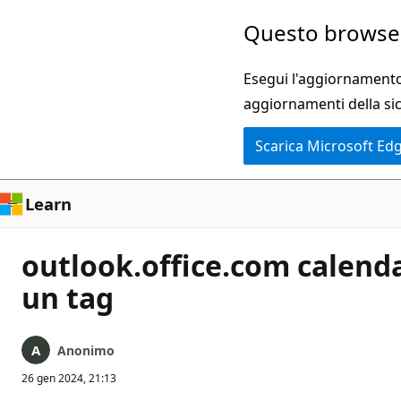
Ignora
Questo browser
e
passa
Esegui l'aggiornamento 
al
aggiornamenti della si
contenuto
Scarica Microsoft Ed
principale
Learn
outlook.office.com calen
un tag
Anonimo
26 gen 2024, 21:13