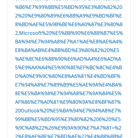
%B6%E7%99%BB%E5%BD%95%E3%80%82%20
2%20%E9%80%89%E6%8B%A9%E9%BD%BF%E
8%BD%AE%E5%9B%BE%E6%A0%87%E3%80%8
2,Microsoft%20%E5%B8%90%E6%88%B7%E5%
BA%94%E7%94%A8%E7%A1%AE%E8%AE%A4%
E8%BA%AB%E4%BB%BD%E3%80%82%20%E5
%AE%8C%E6%88%90%E6%AD%A4%E6%AD%A
5%E9%AA%A4%E5%90%8E%EF%BC%8C%E4%B
D%A0%E9%9C%80%E8%A6%81%E4%BD%BF%
E7%94%A8%E7%89%B9%E5%AE%9A%E4%BA%
8E%E5%BA%94%E7%94%A8%E7%9A%84%E5%
AF%86%E7%A0%81%E9%80%9A%E8%BF%87%
20Outlook%20%E5%BA%94%E7%94%A8%E7%
99%BB%E5%BD%95%E3%80%82%206%20%E5
%9C%A8%22%26%E9%9A%90%E7%A7%81>%2
2%E8%AE%BE%E7%BD%AE%22%E4%B8%8B%E