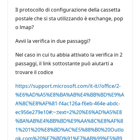
Il protocollo di configurazione della cassetta
postale che si sta utilizzando è exchange, pop
o lmap?
Avvii la verifica in due passaggi?
Nel caso in cui tu abbia attivato la verifica in 2
passaggi, il link sottostante può aiutarti a
trovare il codice
https://support.microsoft.com/it-it//office/2-
%E6%AD%A5%E8%BA%AB%E4%BB%BD%E9%A
A%8C%E8%AF%81-f4ac126a-f6eb-464e-abdc-
ec956e279e10#:~:text=2%20%E6%AD%A5%E8
%BA%AB%E4%BB%BD%E9%AA%8C%E8%AF%8
1%201%20%E8%BD%AC%E5%88%B0%20Outlo
ok.com%20%E7%BD%91%E7%AB%99%E5%B9