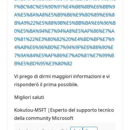
F%BC%8C%E5%90%91%E4%B8%8B%E6%BB%9
A%E5%8A%A8%E5%B9%B6%E9%80%89%E6%8
B%A9%22%E5%88%9B%E5%BB%BA%E6%96%B
0%E5%BA%94%E7%94%A8%E5%AF%86%E7%A
0%81%22%E3%80%82%20%E4%BD%BF%E7%9
4%A8%E6%96%B0%E7%94%9F%E6%88%90%E
7%9A%84%E5%AF%86%E7%A0%81%E7%99%B
B%E5%BD%95%E3%80%82
Vi prego di dirmi maggiori informazioni e vi
risponderò il prima possibile.
Migliori saluti
Kokutou-MSFT |Esperto del supporto tecnico
della community Microsoft