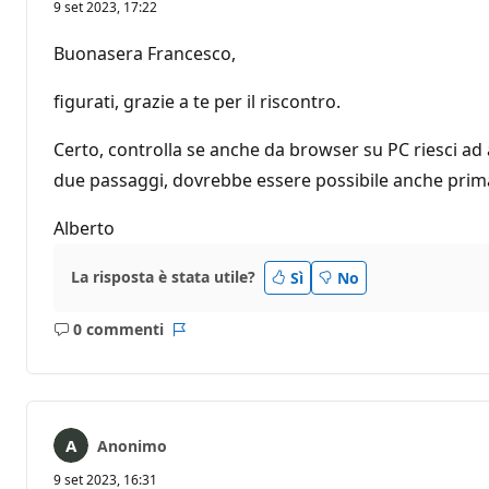
9 set 2023, 17:22
Buonasera Francesco,
figurati, grazie a te per il riscontro.
Certo, controlla se anche da browser su PC riesci ad 
due passaggi, dovrebbe essere possibile anche prima d
Alberto
La risposta è stata utile?
Sì
No
0 commenti
Nessun
Report
commento
Anonimo
9 set 2023, 16:31