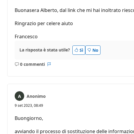
Buonasera Alberto, dal link che mi hai inoltrato ries
Ringrazio per celere aiuto
Francesco
La risposta è stata utile?
Sì
No
0 commenti
Nessun
Report
commento
Anonimo
9 set 2023, 08:49
Buongiorno,
avviando il processo di sostituzione delle informazion