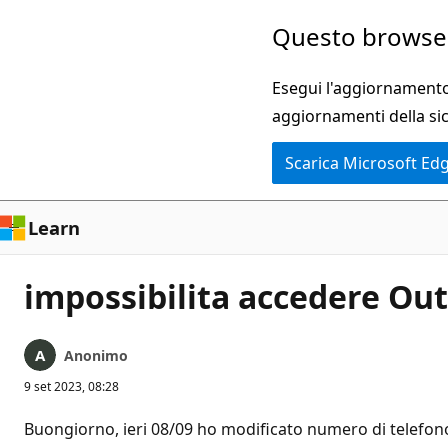
Ignora
Questo browser
e
passa
Esegui l'aggiornamento 
al
aggiornamenti della si
contenuto
Scarica Microsoft Ed
principale
Learn
impossibilita accedere Ou
Anonimo
9 set 2023, 08:28
Buongiorno, ieri 08/09 ho modificato numero di telefono