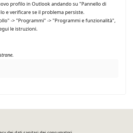
uovo profilo in Outlook andando su "Pannello di
o e verificare se il problema persiste.
trollo" -> "Programmi" -> "Programmi e funzionalità",
gui le istruzioni.
strane.
acy dei dati sanitari dei consumatori