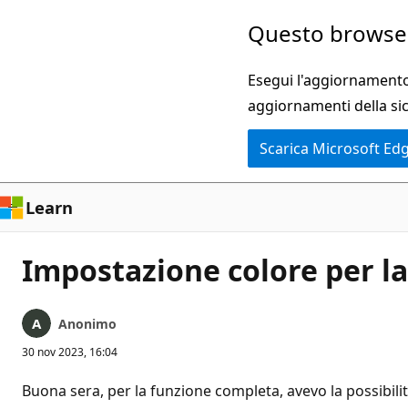
Ignora
Questo browser
e
passa
Esegui l'aggiornamento 
al
aggiornamenti della si
contenuto
Scarica Microsoft Ed
principale
Learn
Impostazione colore per l
Anonimo
30 nov 2023, 16:04
Buona sera, per la funzione completa, avevo la possibilit