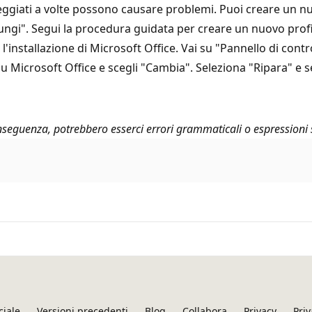
neggiati a volte possono causare problemi. Puoi creare un n
iungi". Segui la procedura guidata per creare un nuovo profil
 l'installazione di Microsoft Office. Vai su "Pannello di con
su Microsoft Office e scegli "Cambia". Seleziona "Ripara" e se
seguenza, potrebbero esserci errori grammaticali o espressioni 
ciale
Versioni precedenti
Blog
Collabora
Privacy
Priv