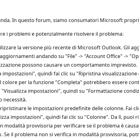
omanda. In questo forum, siamo consumatori Microsoft propr
re i problemi e potenzialmente risolvere il problema:
utilizzare la versione più recente di Microsoft Outlook. Gli 
di aggiornamenti andando su "File" -> "Account Office" -> "O
isualizzazione possono causare un comportamento imprevisto. 
za impostazioni", quindi fai clic su "Ripristina visualizzazione
l colore per la funzione "Completa" potrebbero essere contr
c su "Visualizza impostazioni", quindi su "Formattazione condiz
 necessità.
ipristinare le impostazioni predefinite delle colonne. Fai cl
lizza impostazioni", quindi fai clic su "Colonne". Da lì, puoi 
in modalità provvisoria per verificare se il problema è cau
ok. Se il problema non si verifica in modalità provvisoria, 