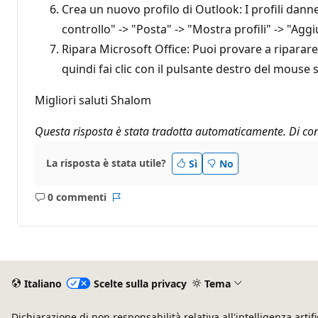
Crea un nuovo profilo di Outlook: I profili dan
controllo" -> "Posta" -> "Mostra profili" -> "Agg
Ripara Microsoft Office: Puoi provare a riparare
quindi fai clic con il pulsante destro del mouse 
Migliori saluti Shalom
Questa risposta è stata tradotta automaticamente. Di con
La risposta è stata utile?
Sì
No
0 commenti
Nessun
Report
commento
Italiano
Scelte sulla privacy
Tema
Dichiarazione di non responsabilità relativa all'intelligenza artifi