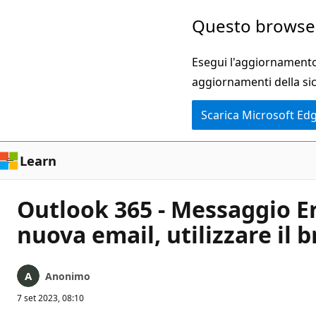
Ignora
Questo browser
e
passa
Esegui l'aggiornamento 
al
aggiornamenti della si
contenuto
Scarica Microsoft Ed
principale
Learn
Outlook 365 - Messaggio Er
nuova email, utilizzare il b
Anonimo
7 set 2023, 08:10