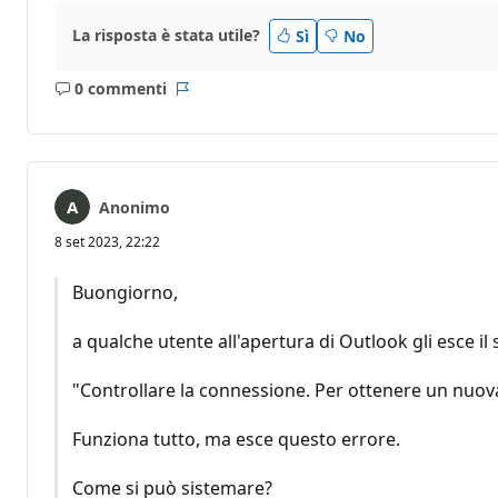
La risposta è stata utile?
Sì
No
0 commenti
Nessun
Report
commento
Anonimo
8 set 2023, 22:22
Buongiorno,
a qualche utente all'apertura di Outlook gli esce i
"Controllare la connessione. Per ottenere un nuova 
Funziona tutto, ma esce questo errore.
Come si può sistemare?