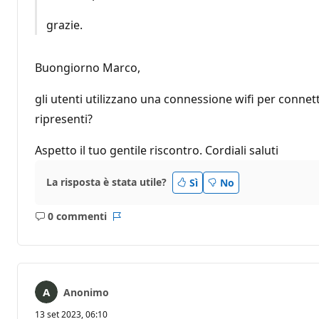
grazie.
Buongiorno Marco,
gli utenti utilizzano una connessione wifi per connett
ripresenti?
Aspetto il tuo gentile riscontro. Cordiali saluti
La risposta è stata utile?
Sì
No
0 commenti
Nessun
Report
commento
Anonimo
13 set 2023, 06:10