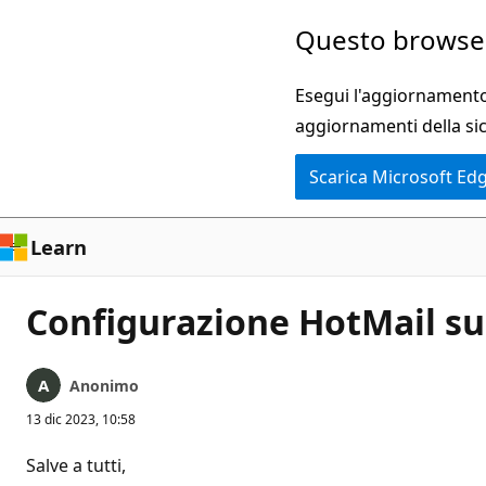
Ignora
Questo browser
e
passa
Esegui l'aggiornamento 
al
aggiornamenti della si
contenuto
Scarica Microsoft Ed
principale
Learn
Configurazione HotMail su
Anonimo
13 dic 2023, 10:58
Salve a tutti,