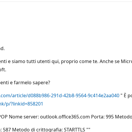
ad.
nti e siamo tutti utenti qui, proprio come te. Anche se Micr
ft.
uenti e farmelo sapere?
ce.com/article/d088b986-291d-42b8-9564-9c414e2aa040
" È p
nk/p/?linkid=858201
POP Nome server: outlook.office365.com Porta: 995 Metodo d
 587 Metodo di crittografia: STARTTLS ""