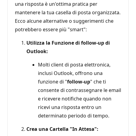
i
una risposta è un'ottima pratica per
r
mantenere la tua casella di posta organizzata.
e
p
Ecco alcune alternative o suggerimenti che
u
t
potrebbero essere più "smart":
a
z
i
Utilizza la Funzione di follow-up di
o
n
Outlook:
e
Molti client di posta elettronica,
inclusi Outlook, offrono una
funzione di "
follow-up
" che ti
consente di contrassegnare le email
e ricevere notifiche quando non
ricevi una risposta entro un
determinato periodo di tempo.
Crea una Cartella "In Attesa":