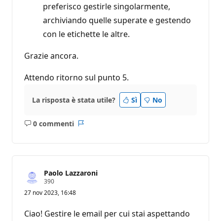
preferisco gestirle singolarmente,
archiviando quelle superate e gestendo
con le etichette le altre.
Grazie ancora.
Attendo ritorno sul punto 5.
La risposta è stata utile?
Sì
No
0 commenti
Nessun
Report
commento
Paolo Lazzaroni
P
390
u
27 nov 2023, 16:48
n
t
i
Ciao! Gestire le email per cui stai aspettando
d