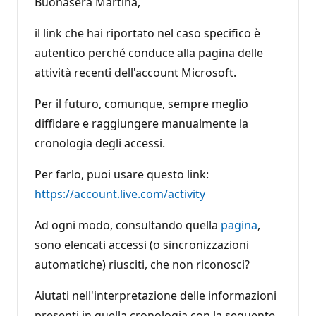
Buonasera Martina,
d
i
r
il link che hai riportato nel caso specifico è
e
p
autentico perché conduce alla pagina delle
u
attività recenti dell'account Microsoft.
t
a
z
Per il futuro, comunque, sempre meglio
i
o
diffidare e raggiungere manualmente la
n
e
cronologia degli accessi.
Per farlo, puoi usare questo link:
https://account.live.com/activity
Ad ogni modo, consultando quella
pagina
,
sono elencati accessi (o sincronizzazioni
automatiche) riusciti, che non riconosci?
Aiutati nell'interpretazione delle informazioni
presenti in quella cronologia con la seguente