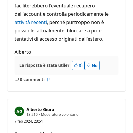
faciliterebbero l'eventuale recupero
dell'account e controlla periodicamente le
attività recenti
, perché purtroppo non è
possibile, attualmente, bloccare a priori
tentativi di accesso originati dall'estero.
Alberto
La risposta è stata utile?
Sì
No
0 commenti
Nessun
Report
commento
Alberto Giura
P
13,210
•
Moderatore volontario
u
7 feb 2024, 23:51
n
t
i