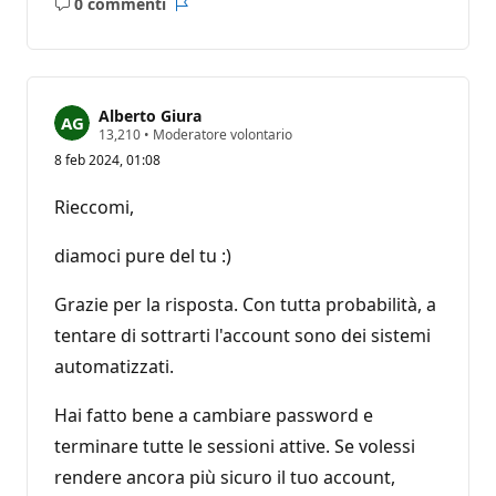
0 commenti
Nessun
Report
commento
Alberto Giura
P
13,210
•
Moderatore volontario
u
8 feb 2024, 01:08
n
t
i
Rieccomi,
d
i
r
diamoci pure del tu :)
e
p
u
Grazie per la risposta. Con tutta probabilità, a
t
tentare di sottrarti l'account sono dei sistemi
a
z
automatizzati.
i
o
n
Hai fatto bene a cambiare password e
e
terminare tutte le sessioni attive. Se volessi
rendere ancora più sicuro il tuo account,