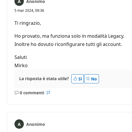
Anonimo
5 mar 2024, 09:36
Ti ringrazio,
Ho provato, ma funziona solo in modalità Legacy.
Inoltre ho dovuto riconfigurare tutti gli account.
Saluti
Mirko
La risposta è stata utile?
Sì
No
0 commenti
Nessun
Report
commento
Anonimo