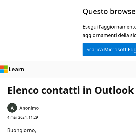
Ignora
Questo browser
e
passa
Esegui l'aggiornamento 
al
aggiornamenti della si
contenuto
Scarica Microsoft Ed
principale
Learn
Elenco contatti in Outlook 
Anonimo
4 mar 2024, 11:29
Buongiorno,