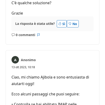
C'è qualche soluzione?
Grazie
La risposta è stata utile?
Sì
No
0 commenti
Nessun
Report
commento
Anonimo
13 ott 2023, 10:18
Ciao, mi chiamo Ajibola e sono entusiasta di
aiutarti oggi!
Ecco alcuni passaggi che puoi seguire:
• Controlla se hai abilitato IMAP nelle