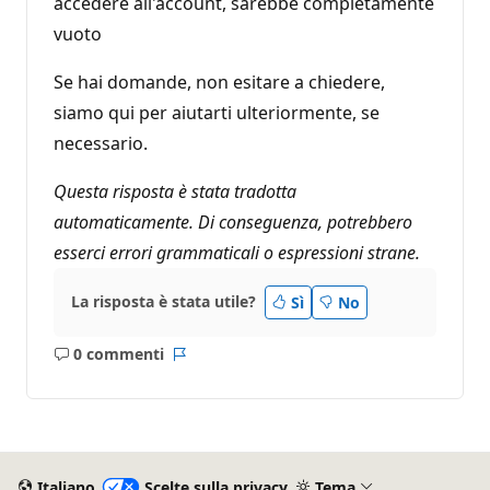
accedere all'account, sarebbe completamente
vuoto
Se hai domande, non esitare a chiedere,
siamo qui per aiutarti ulteriormente, se
necessario.
Questa risposta è stata tradotta
automaticamente. Di conseguenza, potrebbero
esserci errori grammaticali o espressioni strane.
La risposta è stata utile?
Sì
No
0 commenti
Nessun
Report
commento
Italiano
Scelte sulla privacy
Tema