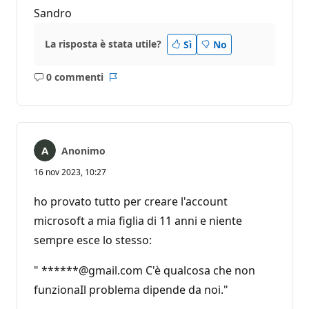
Sandro
La risposta è stata utile?
Sì
No
0 commenti
Nessun
Report
commento
Anonimo
16 nov 2023, 10:27
ho provato tutto per creare l'account
microsoft a mia figlia di 11 anni e niente
sempre esce lo stesso:
" ******@gmail.com C'è qualcosa che non
funzionaIl problema dipende da noi."