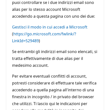
r
puoi controllare se i due indirizzi email sono
e
p
alias per lo stesso account Microsoft
u
accedendo a questa pagina con uno dei due:
t
a
z
Gestisci il modo in cui accedi a Microsoft
i
o
(
https://go.microsoft.com/fwlink/?
n
e
LinkId=529489
)
Se entrambi gli indirizzi email sono elencati, si
tratta effettivamente di due alias per il
medesimo account.
Per evitare eventuali conflitti di account,
potresti considerare di effettuare tale verifica
accedendo a quella pagina all'interno di una
finestra in incognito / in privato del browser
che utilizzi. Ti lascio qui le indicazioni per