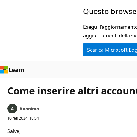
Ignora
Questo browser
e
passa
Esegui l'aggiornamento 
al
aggiornamenti della si
contenuto
Scarica Microsoft Ed
principale
Learn
Come inserire altri account
Anonimo
10 feb 2024, 18:54
Salve,