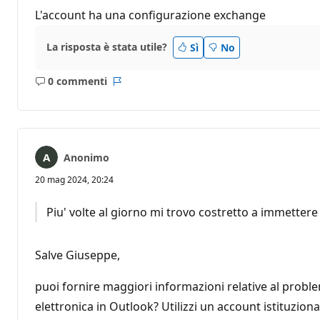
L'account ha una configurazione exchange
La risposta è stata utile?
Sì
No
0 commenti
Nessun
Report
commento
Anonimo
20 mag 2024, 20:24
Piu' volte al giorno mi trovo costretto a immettere 
Salve Giuseppe,
puoi fornire maggiori informazioni relative al proble
elettronica in Outlook? Utilizzi un account istituzio