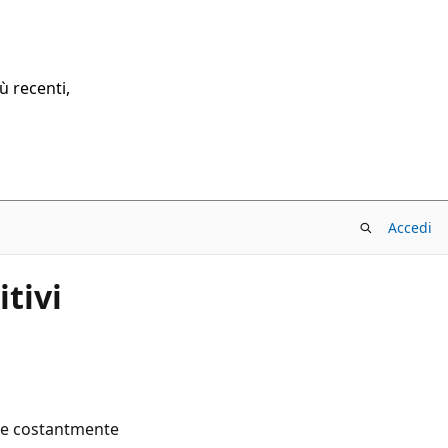
ù recenti,
Accedi
tivi
ette costantmente