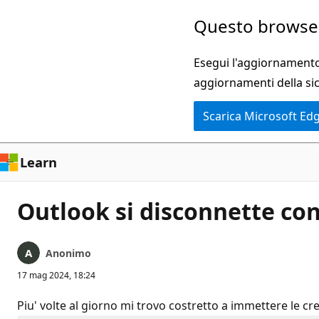
Ignora
Questo browser
e
passa
Esegui l'aggiornamento 
al
aggiornamenti della si
contenuto
Scarica Microsoft Ed
principale
Learn
Outlook si disconnette con
Anonimo
17 mag 2024, 18:24
Piu' volte al giorno mi trovo costretto a immettere le cre