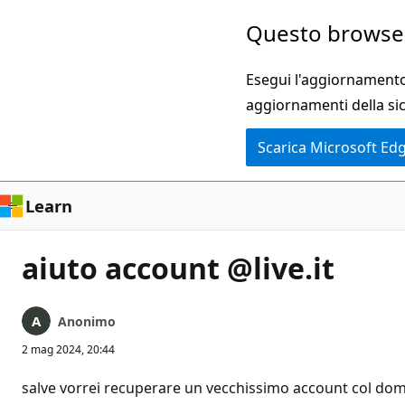
Ignora
Questo browser
e
passa
Esegui l'aggiornamento 
al
aggiornamenti della si
contenuto
Scarica Microsoft Ed
principale
Learn
aiuto account @live.it
Anonimo
2 mag 2024, 20:44
salve vorrei recuperare un vecchissimo account col domin