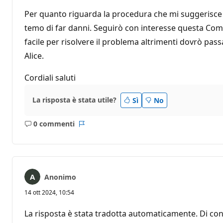
Per quanto riguarda la procedura che mi suggerisce F
temo di far danni. Seguirò con interesse questa Com
facile per risolvere il problema altrimenti dovrò pas
Alice.
Cordiali saluti
La risposta è stata utile?
Sì
No
0 commenti
Nessun
Report
commento
Anonimo
14 ott 2024, 10:54
La risposta è stata tradotta automaticamente. Di con