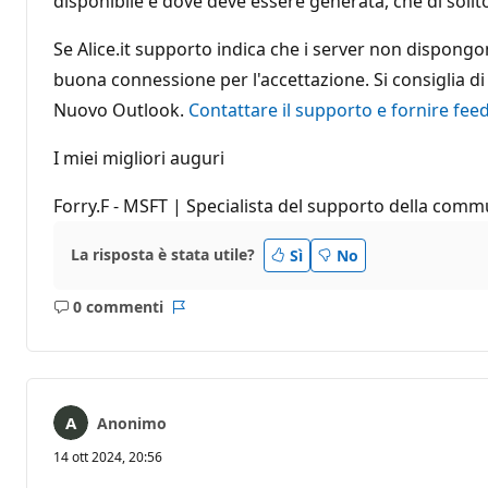
disponibile e dove deve essere generata, che di solito
Se Alice.it supporto indica che i server non dispongon
buona connessione per l'accettazione. Si consiglia di
Nuovo Outlook.
Contattare il supporto e fornire fe
I miei migliori auguri
Forry.F - MSFT | Specialista del supporto della comm
La risposta è stata utile?
Sì
No
0 commenti
Nessun
Report
commento
Anonimo
14 ott 2024, 20:56