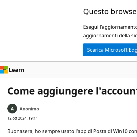
Ignora
Questo browser
e
passa
Esegui l'aggiornamento 
al
aggiornamenti della si
contenuto
Scarica Microsoft Ed
principale
Learn
Come aggiungere l'account 
Anonimo
12 ott 2024, 19:11
Buonasera, ho sempre usato l'app di Posta di Win10 con 