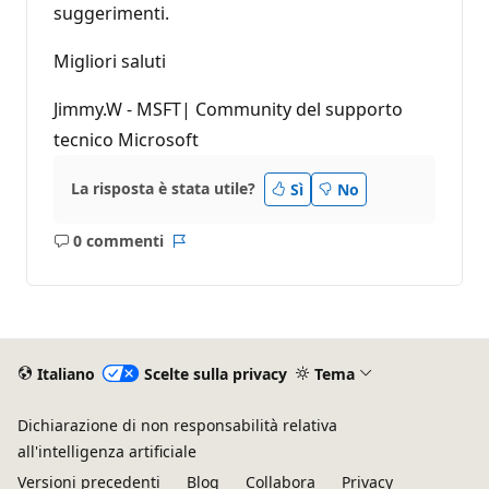
suggerimenti.
Migliori saluti
Jimmy.W - MSFT| Community del supporto
tecnico Microsoft
La risposta è stata utile?
Sì
No
0 commenti
Nessun
Report
commento
Italiano
Scelte sulla privacy
Tema
Dichiarazione di non responsabilità relativa
all'intelligenza artificiale
Versioni precedenti
Blog
Collabora
Privacy