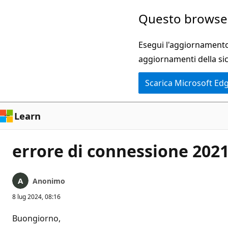
Ignora
Questo browser
e
passa
Esegui l'aggiornamento 
al
aggiornamenti della si
contenuto
Scarica Microsoft Ed
principale
Learn
errore di connessione 202
Anonimo
8 lug 2024, 08:16
Buongiorno,