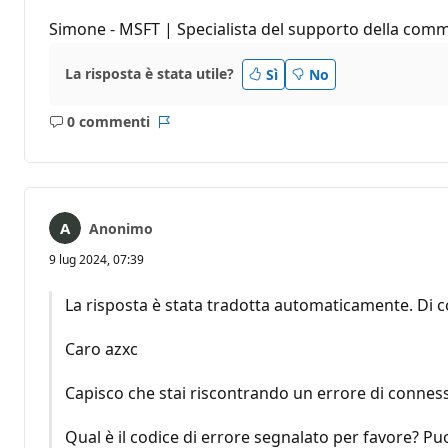
Simone - MSFT | Specialista del supporto della com
La risposta è stata utile?
Sì
No
0 commenti
Nessun
Report
commento
Anonimo
9 lug 2024, 07:39
La risposta è stata tradotta automaticamente. Di c
Caro azxc
Capisco che stai riscontrando un errore di connes
Qual è il codice di errore segnalato per favore? Puo