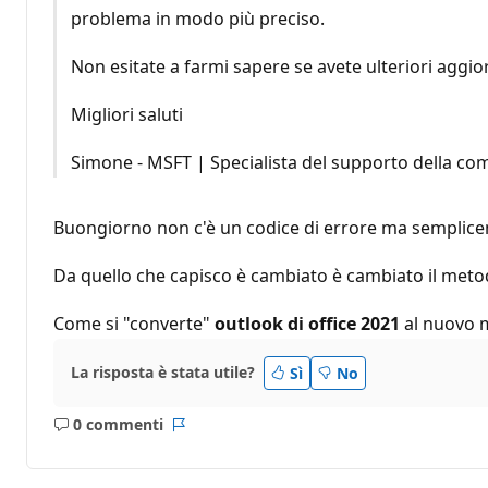
problema in modo più preciso.
Non esitate a farmi sapere se avete ulteriori aggio
Migliori saluti
Simone - MSFT | Specialista del supporto della c
Buongiorno non c'è un codice di errore ma semplic
Da quello che capisco è cambiato è cambiato il metod
Come si "converte"
outlook di office 2021
al nuovo m
La risposta è stata utile?
Sì
No
0 commenti
Nessun
Report
commento