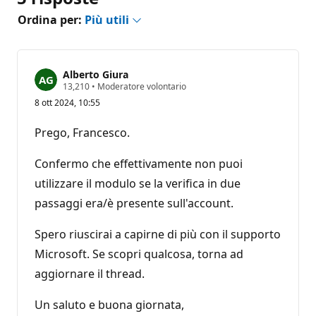
Ordina per:
Più utili
Alberto Giura
P
13,210
•
Moderatore volontario
u
8 ott 2024, 10:55
n
t
i
Prego, Francesco.
d
i
r
Confermo che effettivamente non puoi
e
p
utilizzare il modulo se la verifica in due
u
passaggi era/è presente sull'account.
t
a
z
Spero riuscirai a capirne di più con il supporto
i
o
Microsoft. Se scopri qualcosa, torna ad
n
e
aggiornare il thread.
Un saluto e buona giornata,