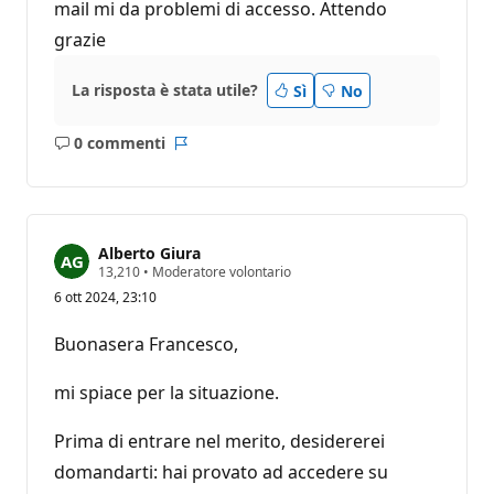
mail mi da problemi di accesso. Attendo
grazie
La risposta è stata utile?
Sì
No
0 commenti
Nessun
Report
commento
Alberto Giura
P
13,210
•
Moderatore volontario
u
6 ott 2024, 23:10
n
t
i
Buonasera Francesco,
d
i
r
mi spiace per la situazione.
e
p
u
Prima di entrare nel merito, desidererei
t
domandarti: hai provato ad accedere su
a
z