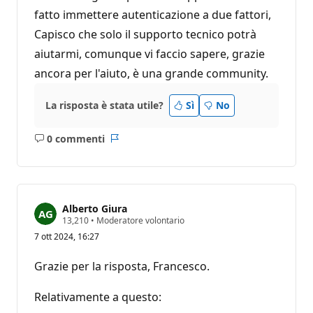
fatto immettere autenticazione a due fattori,
Capisco che solo il supporto tecnico potrà
aiutarmi, comunque vi faccio sapere, grazie
ancora per l'aiuto, è una grande community.
La risposta è stata utile?
Sì
No
0 commenti
Nessun
Report
commento
Alberto Giura
P
13,210
•
Moderatore volontario
u
7 ott 2024, 16:27
n
t
i
Grazie per la risposta, Francesco.
d
i
r
Relativamente a questo:
e