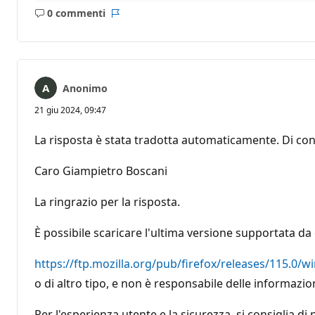
0 commenti
Nessun
Report
commento
Anonimo
21 giu 2024, 09:47
La risposta è stata tradotta automaticamente. Di con
Caro Giampietro Boscani
La ringrazio per la risposta.
È possibile scaricare l'ultima versione supportata da
https://ftp.mozilla.org/pub/firefox/releases/115.0/wi
o di altro tipo, e non è responsabile delle informazioni
Per l'esperienza utente e la sicurezza, si consiglia