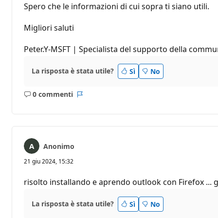
Spero che le informazioni di cui sopra ti siano utili.
Migliori saluti
Peter.Y-MSFT | Specialista del supporto della commu
La risposta è stata utile?
Sì
No
0 commenti
Nessun
Report
commento
Anonimo
21 giu 2024, 15:32
risolto installando e aprendo outlook con Firefox ... g
La risposta è stata utile?
Sì
No