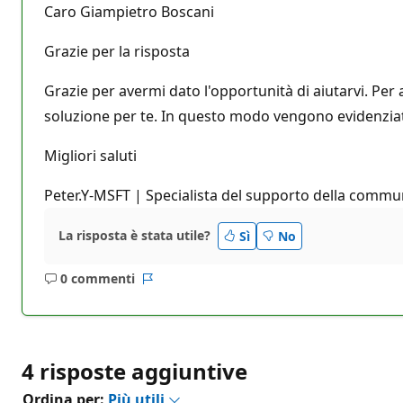
Caro Giampietro Boscani
Grazie per la risposta
Grazie per avermi dato l'opportunità di aiutarvi. Per a
soluzione per te. In questo modo vengono evidenziate l
Migliori saluti
Peter.Y-MSFT | Specialista del supporto della commu
La risposta è stata utile?
Sì
No
0 commenti
Nessun
Report
commento
4 risposte aggiuntive
Ordina per:
Più utili