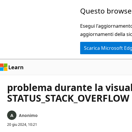
Ignora
Questo browser
e
passa
Esegui l'aggiornamento 
al
aggiornamenti della si
contenuto
Scarica Microsoft Ed
principale
Learn
problema durante la visuali
STATUS_STACK_OVERFLOW
Anonimo
20 giu 2024, 10:21