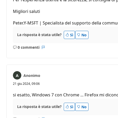
Migliori saluti
Peter.Y-MSFT | Specialista del supporto della commu
La risposta è stata utile?
Sì
No
0 commenti
Nessun
Report
commento
Anonimo
21 giu 2024, 09:06
si esatto, Windows 7 con Chrome ... Firefox mi dicon
La risposta è stata utile?
Sì
No