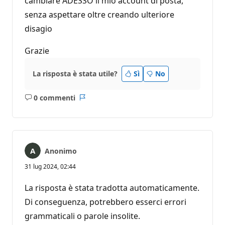
cambiare ADESSO il mio account di posta,
senza aspettare oltre creando ulteriore
disagio
Grazie
La risposta è stata utile?
Sì
No
0 commenti
Nessun
Report
commento
Anonimo
31 lug 2024, 02:44
La risposta è stata tradotta automaticamente.
Di conseguenza, potrebbero esserci errori
grammaticali o parole insolite.