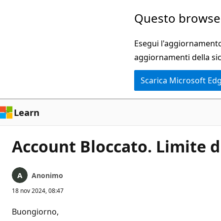
Ignora
Questo browser
e
passa
Esegui l'aggiornamento 
al
aggiornamenti della si
contenuto
Scarica Microsoft Ed
principale
Learn
Account Bloccato. Limite d
Anonimo
18 nov 2024, 08:47
Buongiorno,