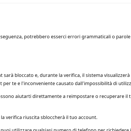
seguenza, potrebbero esserci errori grammaticali o parole i
 sarà bloccato e, durante la verifica, il sistema visualizzerà
r te e l'inconveniente causato dall'impossibilità di utilizz
sono aiutarti direttamente a reimpostare o recuperare il tu
e la verifica riuscita sbloccherà il tuo account.
uoi utilizzare qualsiasi numero di telefono per richiedere i