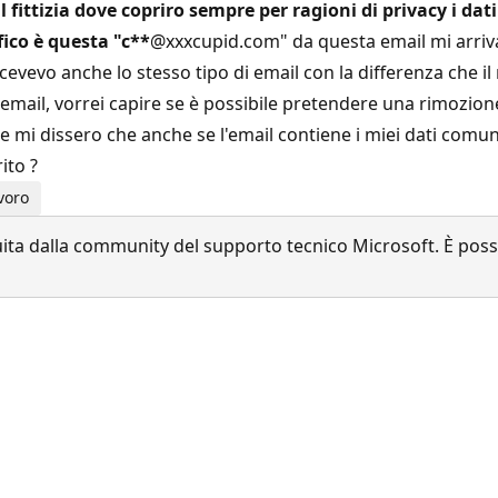
 fittizia dove copriro sempre per ragioni di privacy i d
ico è questa "c**
@xxxcupid.com" da questa email mi arrivava
icevevo anche lo stesso tipo di email con la differenza che 
ll'email, vorrei capire se è possibile pretendere una rimoz
e mi dissero che anche se l'email contiene i miei dati comun
ito ?
voro
a dalla community del supporto tecnico Microsoft. È possib