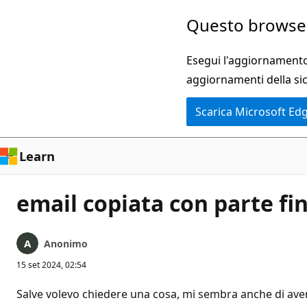
Ignora
Questo browser
e
passa
Esegui l'aggiornamento 
al
aggiornamenti della si
contenuto
Scarica Microsoft Ed
principale
Learn
email copiata con parte fi
Anonimo
15 set 2024, 02:54
Salve volevo chiedere una cosa, mi sembra anche di aver