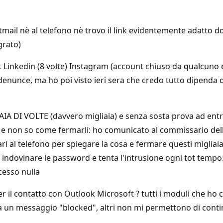
il nè al telefono nè trovo il link evidentemente adatto do
grato)
t Linkedin (8 volte) Instagram (account chiuso da qualcuno
nunce, ma ho poi visto ieri sera che credo tutto dipenda da 
AIA DI VOLTE (davvero migliaia) e senza sosta prova ad entr
e non so come fermarli: ho comunicato al commissario della 
l telefono per spiegare la cosa e fermare questi migliaia 
ndovinare le password e tenta l'intrusione ogni tot tempo.
cesso nulla
er il contatto con Outlook Microsoft ? tutti i moduli che h
o a un messaggio "blocked", altri non mi permettono di con