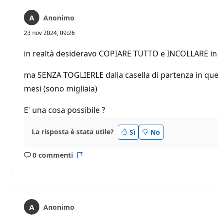
Anonimo
23 nov 2024, 09:26
in realtà desideravo COPIARE TUTTO e INCOLLARE in un
ma SENZA TOGLIERLE dalla casella di partenza in quest
mesi (sono migliaia)
E' una cosa possibile ?
La risposta è stata utile?
Sì
No
0 commenti
Nessun
Report
commento
Anonimo