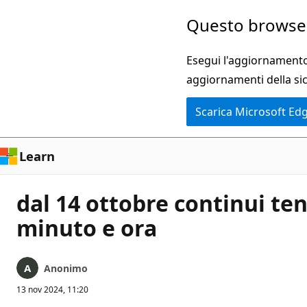
Ignora
Questo browser
e
passa
Esegui l'aggiornamento 
al
aggiornamenti della si
contenuto
Scarica Microsoft Ed
principale
Learn
dal 14 ottobre continui ten
minuto e ora
Anonimo
13 nov 2024, 11:20