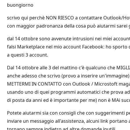
buongiorno
scrivo qui perchè NON RIESCO a contattare Outlook/Hotma
con maggior padronanza della cosa può aiutarmi sarei 
dal 14 ottobre sono avvenute intrusioni nei miei accoun
falsi Marketplace nel mio account Facebook: ho sporto de
a questi 3 account.
Dal 14 ottobre alle 3 del mattino c'è qualcuno che MIGLI
anche adesso che scrivo (provo a inserire un'immagine) 
METTERMI IN CONTATTO con Outlook / Microstoft magari a
usando uno di quei programmi automatici che prova ad i
di posta da anni ed è importante per me) non è MAi suc
Potete aiutarmi sia con consigli che con suggerimenti p
inviare un messaggio all'assistenza, alcuni link portan
tornano sempre indietro ad altre domande inutili.