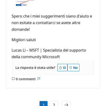
Spero che i miei suggerimenti siano d'aiuto e
non esitate a contattarci se avete altre
domande!
Migliori saluti
Lucas Li – MSFT | Specialista del supporto
della community Microsoft
La risposta è stata utile?
Sì
No
0 commenti
Nessun
Report
commento
1
2