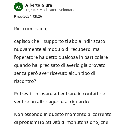
Alberto Giura
P
13,210
•
Moderatore volontario
u
9 nov 2024, 09:26
n
t
i
Rieccomi Fabio,
d
i
r
capisco che il supporto ti abbia indirizzato
e
p
nuovamente al modulo di recupero, ma
u
l'operatore ha detto qualcosa in particolare
t
a
quando hai precisato di averlo già provato
z
i
senza però aver ricevuto alcun tipo di
o
n
riscontro?
e
Potresti riprovare ad entrare in contatto e
sentire un altro agente al riguardo.
Non essendo in questo momento al corrente
di problemi (o attività di manutenzione) che