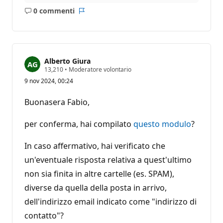
0 commenti
Nessun
Report
commento
Alberto Giura
P
13,210
•
Moderatore volontario
u
9 nov 2024, 00:24
n
t
i
Buonasera Fabio,
d
i
r
per conferma, hai compilato
questo modulo
?
e
p
u
In caso affermativo, hai verificato che
t
un'eventuale risposta relativa a quest'ultimo
a
z
non sia finita in altre cartelle (es. SPAM),
i
o
diverse da quella della posta in arrivo,
n
e
dell'indirizzo email indicato come "indirizzo di
contatto"?