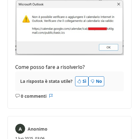
Come posso fare a risolverlo?
La risposta è stata utile?
Sì
No
0 commenti
Nessun
Report
commento
Anonimo
1 lug 2025, 03:06