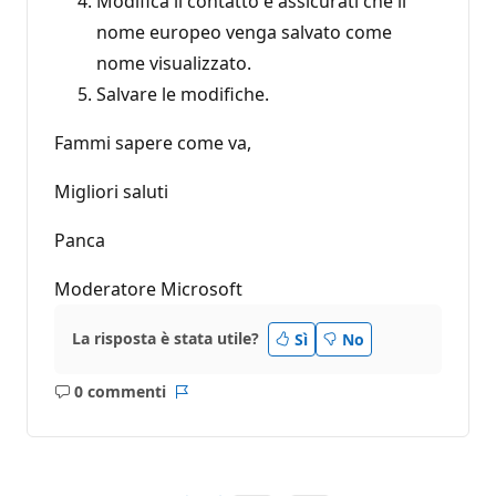
Modifica il contatto e assicurati che il
nome europeo venga salvato come
nome visualizzato.
Salvare le modifiche.
Fammi sapere come va,
Migliori saluti
Panca
Moderatore Microsoft
La risposta è stata utile?
Sì
No
0 commenti
Nessun
Report
commento