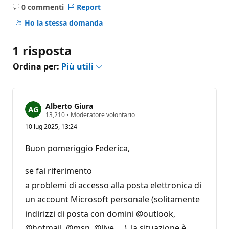
0 commenti
Report
Nessun
commento
Ho la stessa domanda
1 risposta
Ordina per:
Più utili
Alberto Giura
P
13,210
•
Moderatore volontario
u
10 lug 2025, 13:24
n
t
i
Buon pomeriggio Federica,
d
i
r
se fai riferimento
e
p
a problemi di accesso alla posta elettronica di
u
un account Microsoft personale (solitamente
t
a
indirizzi di posta con domini @outlook,
z
i
@hotmail, @msn, @live, ...), la situazione è