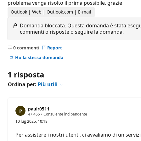
problema venga risolto il prima possibile, grazie
Outlook | Web | Outlook.com | E-mail
Domanda bloccata.
Questa domanda è stata eseguit
commenti o risposte o seguire la domanda.
0 commenti
Report
Nessun
commento
Ho la stessa domanda
1 risposta
Ordina per:
Più utili
paulr0511
P
47,455
•
Consulente indipendente
u
10 lug 2025, 10:18
n
t
i
Per assistere i nostri utenti, ci avvaliamo di un servi
d