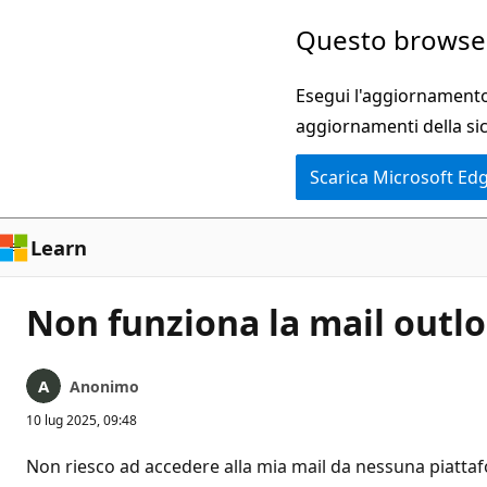
Ignora
Questo browser
e
passa
Esegui l'aggiornamento 
al
aggiornamenti della si
contenuto
Scarica Microsoft Ed
principale
Learn
Non funziona la mail outl
Anonimo
10 lug 2025, 09:48
Non riesco ad accedere alla mia mail da nessuna piatta