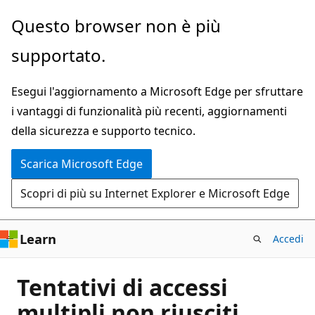
Ignora
Questo browser non è più
e
supportato.
passa
al
Esegui l'aggiornamento a Microsoft Edge per sfruttare
contenuto
i vantaggi di funzionalità più recenti, aggiornamenti
principale
della sicurezza e supporto tecnico.
Scarica Microsoft Edge
Scopri di più su Internet Explorer e Microsoft Edge
Learn
Accedi
Tentativi di accessi
multipli non riusciti