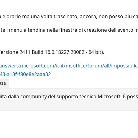
ata e orario ma una volta trascinato, ancora, non posso più c
i menù a tendina nella finestra di creazione dell'evento, ne
Versione 2411 Build 16.0.18227.20082 - 64 bit).
/answers.microsoft.com/it-it/msoffice/forum/all/impossibil
43-a13f-f80e8e2aaa32
asa
a dalla community del supporto tecnico Microsoft. È possib