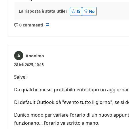
La risposta è stata utile?
Sì
No
0 commenti
Nessun
Report
commento
Anonimo
28 feb 2025, 10:18
Salve!
Da qualche mese, probabilmente dopo un aggiornamen
Di default Outlook dà "evento tutto il giorno", se si 
L'unico modo per variare l'orario di un nuovo appunt
funzionano... l'orario va scritto a mano.