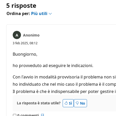
5 risposte
Ordina per:
Più utili
Anonimo
3 feb 2025, 08:12
Buongiorno,
ho provveduto ad eseguire le indicazioni.
Con l'avvio in modalità provvisoria il problema non s
ho individuato che nel mio caso il problema è il c
Il problema è che è indispensabile per poter gestire 
La risposta è stata utile?
Sì
No
0 commenti