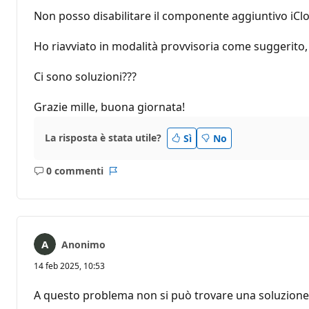
Non posso disabilitare il componente aggiuntivo iClou
Ho riavviato in modalità provvisoria come suggerito
Ci sono soluzioni???
Grazie mille, buona giornata!
La risposta è stata utile?
Sì
No
0 commenti
Nessun
Report
commento
Anonimo
14 feb 2025, 10:53
A questo problema non si può trovare una soluzione