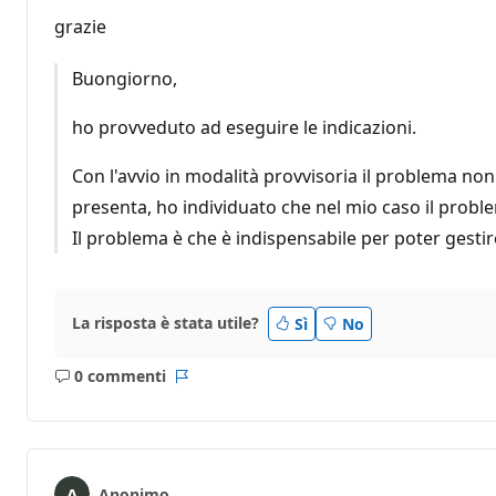
grazie
Buongiorno,
ho provveduto ad eseguire le indicazioni.
Con l'avvio in modalità provvisoria il problema non
presenta, ho individuato che nel mio caso il prob
Il problema è che è indispensabile per poter gestir
La risposta è stata utile?
Sì
No
0 commenti
Nessun
Report
commento
Anonimo