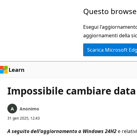
Ignora
Questo browser
e
passa
Esegui l'aggiornamento 
al
aggiornamenti della si
contenuto
Scarica Microsoft Ed
principale
Learn
Impossibile cambiare data
Anonimo
31 gen 2025, 12:43
A seguito dell'aggiornamento a Windows 24H2
e relativ