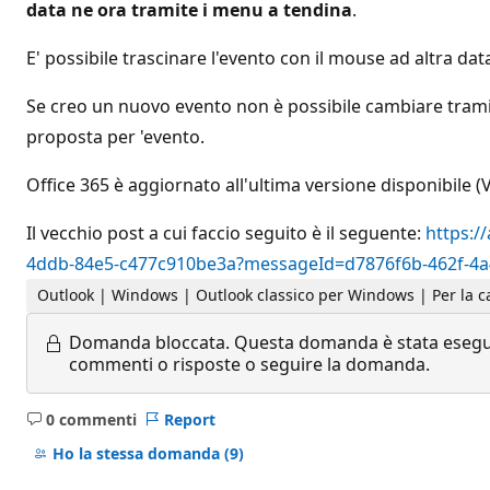
data ne ora tramite i menu a tendina
.
E' possibile trascinare l'evento con il mouse ad altra d
Se creo un nuovo evento non è possibile cambiare tramite 
proposta per 'evento.
Office 365 è aggiornato all'ultima versione disponibile (
Il vecchio post a cui faccio seguito è il seguente:
https:/
4ddb-84e5-c477c910be3a?messageId=d7876f6b-462f-4a
Outlook | Windows | Outlook classico per Windows | Per la c
Domanda bloccata.
Questa domanda è stata eseguit
commenti o risposte o seguire la domanda.
0 commenti
Report
Nessun
commento
Ho la stessa domanda
(9)