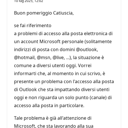
10 lug 2025, 12:02
n
t
i
Buon pomeriggio Catiuscia,
d
i
r
se fai riferimento
e
p
a problemi di accesso alla posta elettronica di
u
un account Microsoft personale (solitamente
t
a
indirizzi di posta con domini @outlook,
z
i
@hotmail, @msn, @live, ...), la situazione è
o
n
comune a diversi utenti oggi. Vorrei
e
informarti che, al momento in cui scrivo, è
presente un problema con l'accesso alla posta
di Outlook che sta impattando diversi utenti
oggi e non riguarda un solo punto (canale) di
accesso alla posta in particolare.
Tale problema è già all'attenzione di
Microsoft, che sta lavorando alla sua