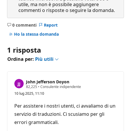
utile, ma non è possibile aggiungere
commenti o risposte o seguire la domanda.
0 commenti
Report
Nessun
commento
Ho la stessa domanda
1 risposta
Ordina per:
Più utili
John Jefferson Doyon
P
82,225
•
Consulente indipendente
u
10 lug 2025, 11:10
n
t
i
Per assistere i nostri utenti, ci avvaliamo di un
d
i
servizio di traduzioni. Ci scusiamo per gli
r
errori grammaticali.
e
p
u