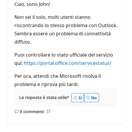
Ciao, sono John!
t
a
z
Non sei il solo, molti utenti stanno
i
o
riscontrando lo stesso problema con Outlook.
n
e
Sembra essere un problema di connettività
diffuso.
Puoi controllare lo stato ufficiale del servizio
qui:
https://portal.office.com/servicestatus/
Per ora, attendi che Microsoft risolva il
problema e riprova più tardi.
La risposta è stata utile?
Sì
No
0 commenti
Nessun
Report
commento