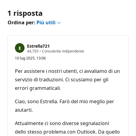
1 risposta
Ordina per:
Più utili
Estrella721
P
44,705
•
Consulente indipendente
u
10 lug 2025, 13:06
n
t
i
Per assistere i nostri utenti, ci avvaliamo di un
d
i
servizio di traduzioni. Ci scusiamo per gli
r
errori grammaticali.
e
p
u
Ciao, sono Estrella. Farò del mio meglio per
t
a
aiutarti.
z
i
o
Attualmente ci sono diverse segnalazioni
n
e
dello stesso problema con Outlook. Da quello