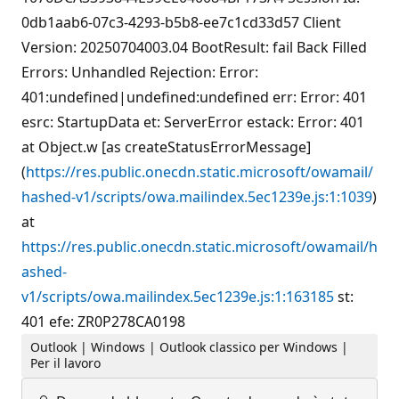
0db1aab6-07c3-4293-b5b8-ee7c1cd33d57 Client
Version: 20250704003.04 BootResult: fail Back Filled
Errors: Unhandled Rejection: Error:
401:undefined|undefined:undefined err: Error: 401
esrc: StartupData et: ServerError estack: Error: 401
at Object.w [as createStatusErrorMessage]
(
https://res.public.onecdn.static.microsoft/owamail/
hashed-v1/scripts/owa.mailindex.5ec1239e.js:1:1039
)
at
https://res.public.onecdn.static.microsoft/owamail/h
ashed-
v1/scripts/owa.mailindex.5ec1239e.js:1:163185
st:
401 efe: ZR0P278CA0198
Outlook | Windows | Outlook classico per Windows |
Per il lavoro