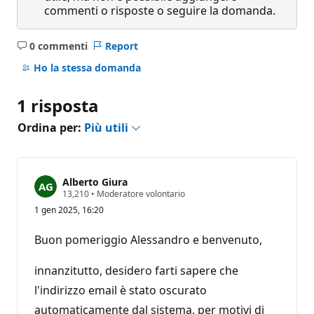
commenti o risposte o seguire la domanda.
0 commenti
Report
Nessun
commento
Ho la stessa domanda
1 risposta
Ordina per:
Più utili
Alberto Giura
P
13,210
•
Moderatore volontario
u
1 gen 2025, 16:20
n
t
i
Buon pomeriggio Alessandro e benvenuto,
d
i
r
innanzitutto, desidero farti sapere che
e
p
l'indirizzo email è stato oscurato
u
automaticamente dal sistema, per motivi di
t