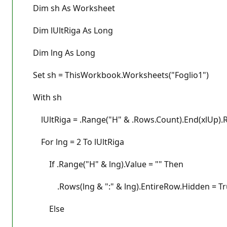
Dim sh As Worksheet
Dim lUltRiga As Long
Dim lng As Long
Set sh = ThisWorkbook.Worksheets("Foglio1")
With sh
lUltRiga = .Range("H" & .Rows.Count).End(xlUp).
For lng = 2 To lUltRiga
If .Range("H" & lng).Value = "" Then
.Rows(lng & ":" & lng).EntireRow.Hidden = Tr
Else