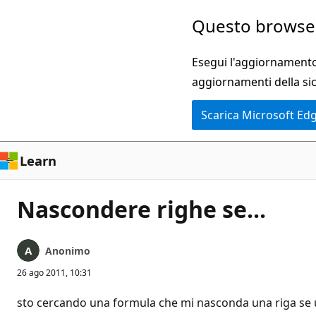
Ignora
Questo browser
e
passa
Esegui l'aggiornamento 
al
aggiornamenti della si
contenuto
Scarica Microsoft Ed
principale
Learn
Nascondere righe se...
Anonimo
26 ago 2011, 10:31
sto cercando una formula che mi nasconda una riga se un