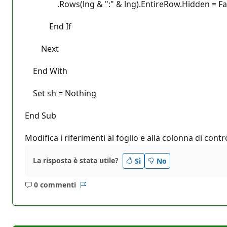
.Rows(lng & ":" & lng).EntireRow.Hidden = Fa
End If
Next
End With
Set sh = Nothing
End Sub
Modifica i riferimenti al foglio e alla colonna di contro
La risposta è stata utile?
Sì
No
0 commenti
Nessun
Report
commento