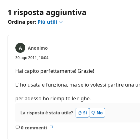
1 risposta aggiuntiva
Ordina per:
Più utili
Anonimo
30 ago 2011, 10:04
Hai capito perfettamente! Grazie!
L' ho usata e funziona, ma se io volessi partire una un
per adesso ho riempito le righe.
La risposta è stata utile?
Sì
No
0 commenti
Nessun
Report
commento