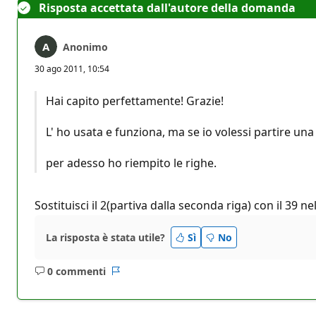
Risposta accettata dall'autore della domanda
Anonimo
30 ago 2011, 10:54
Hai capito perfettamente! Grazie!
L' ho usata e funziona, ma se io volessi partire una 
per adesso ho riempito le righe.
Sostituisci il 2(partiva dalla seconda riga) con il 39 
La risposta è stata utile?
Sì
No
0 commenti
Nessun
Report
commento