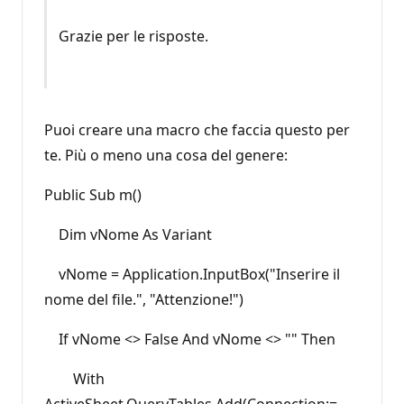
Grazie per le risposte.
Puoi creare una macro che faccia questo per
te. Più o meno una cosa del genere:
Public Sub m()
Dim vNome As Variant
vNome = Application.InputBox("Inserire il
nome del file.", "Attenzione!")
If vNome <> False And vNome <> "" Then
With
ActiveSheet.QueryTables.Add(Connection:= _