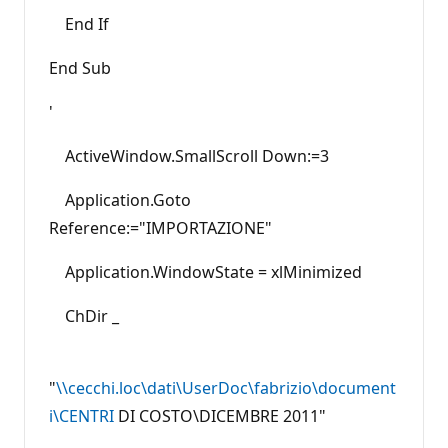
End If
End Sub
'
ActiveWindow.SmallScroll Down:=3
Application.Goto
Reference:="IMPORTAZIONE"
Application.WindowState = xlMinimized
ChDir _
"
\\cecchi.loc\dati\UserDoc\fabrizio\document
i\CENTRI
DI COSTO\DICEMBRE 2011"