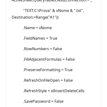
"TEXT;C:\Prova" & vNome & ".txt",
Destination:=Range("A1"))
.Name = vNome
.FieldNames = True
.RowNumbers = False
.FillAdjacentFormulas = False
.PreserveFormatting = True
.RefreshOnFileOpen = False
.RefreshStyle = xlInsertDeleteCells
.SavePassword = False