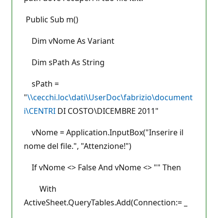
Public Sub m()
Dim vNome As Variant
Dim sPath As String
sPath =
"
\\cecchi.loc\dati\UserDoc\fabrizio\document
i\CENTRI
DI COSTO\DICEMBRE 2011"
vNome = Application.InputBox("Inserire il
nome del file.", "Attenzione!")
If vNome <> False And vNome <> "" Then
With
ActiveSheet.QueryTables.Add(Connection:= _