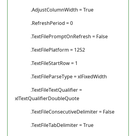
.AdjustColumnWidth = True
.RefreshPeriod = 0
.TextFilePromptOnRefresh = False
.TextFilePlatform = 1252
.TextFileStartRow = 1
.TextFileParseType = xlFixedWidth
.TextFileTextQualifier =
xlTextQualifierDoubleQuote
.TextFileConsecutiveDelimiter = False
.TextFileTabDelimiter = True