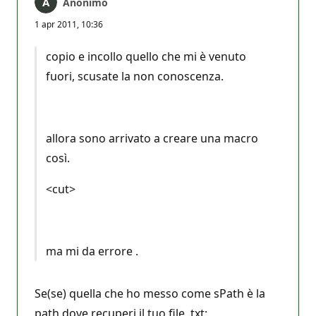
Anonimo
1 apr 2011, 10:36
copio e incollo quello che mi è venuto
fuori, scusate la non conoscenza.
allora sono arrivato a creare una macro
così.
<cut>
ma mi da errore .
Se(se) quella che ho messo come sPath è la
path dove recuperi il tuo file .txt: