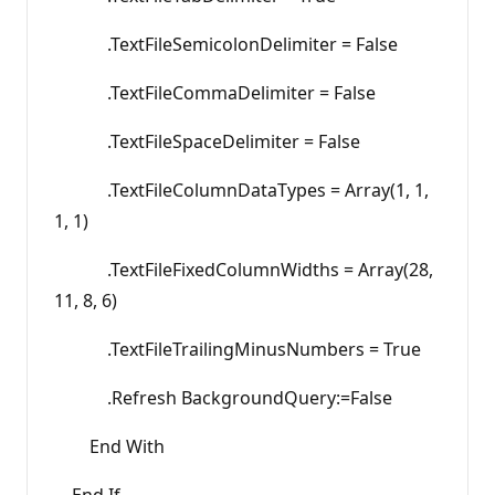
.TextFileSemicolonDelimiter = False
.TextFileCommaDelimiter = False
.TextFileSpaceDelimiter = False
.TextFileColumnDataTypes = Array(1, 1,
1, 1)
.TextFileFixedColumnWidths = Array(28,
11, 8, 6)
.TextFileTrailingMinusNumbers = True
.Refresh BackgroundQuery:=False
End With
End If