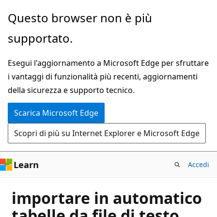
Ignora
Questo browser non è più
e
supportato.
passa
al
Esegui l'aggiornamento a Microsoft Edge per sfruttare
contenuto
i vantaggi di funzionalità più recenti, aggiornamenti
principale
della sicurezza e supporto tecnico.
Scarica Microsoft Edge
Scopri di più su Internet Explorer e Microsoft Edge
Learn
Accedi
importare in automatico
tabelle da file di testo