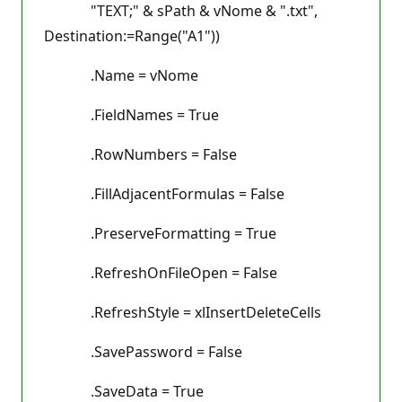
"TEXT;" & sPath & vNome & ".txt",
Destination:=Range("A1"))
.Name = vNome
.FieldNames = True
.RowNumbers = False
.FillAdjacentFormulas = False
.PreserveFormatting = True
.RefreshOnFileOpen = False
.RefreshStyle = xlInsertDeleteCells
.SavePassword = False
.SaveData = True