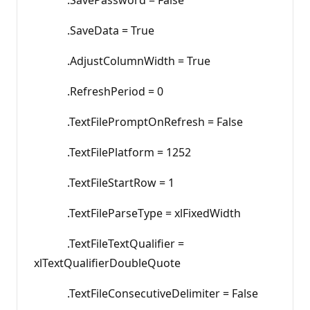
.SaveData = True
.AdjustColumnWidth = True
.RefreshPeriod = 0
.TextFilePromptOnRefresh = False
.TextFilePlatform = 1252
.TextFileStartRow = 1
.TextFileParseType = xlFixedWidth
.TextFileTextQualifier =
xlTextQualifierDoubleQuote
.TextFileConsecutiveDelimiter = False