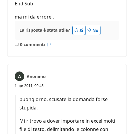
End Sub
ma mi da errore .
La risposta è stata utile?
Sì
No
0 commenti
Nessun
Report
commento
Anonimo
1 apr 2011, 09:45
buongiorno, scusate la domanda forse
stupida.
Mi ritrovo a dover importare in excel molti
file di testo, delimitando le colonne con