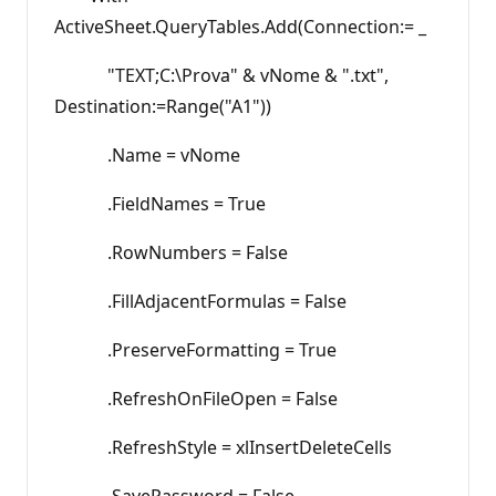
ActiveSheet.QueryTables.Add(Connection:= _
"TEXT;C:\Prova" & vNome & ".txt",
Destination:=Range("A1"))
.Name = vNome
.FieldNames = True
.RowNumbers = False
.FillAdjacentFormulas = False
.PreserveFormatting = True
.RefreshOnFileOpen = False
.RefreshStyle = xlInsertDeleteCells
.SavePassword = False