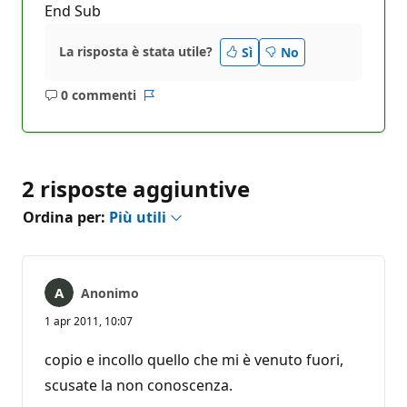
End Sub
La risposta è stata utile?
Sì
No
0 commenti
Nessun
Report
commento
2 risposte aggiuntive
Ordina per:
Più utili
Anonimo
1 apr 2011, 10:07
copio e incollo quello che mi è venuto fuori,
scusate la non conoscenza.