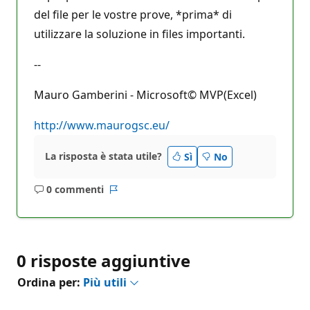
del file per le vostre prove, *prima* di
utilizzare la soluzione in files importanti.
--
Mauro Gamberini - Microsoft© MVP(Excel)
http://www.maurogsc.eu/
La risposta è stata utile?
Sì
No
0 commenti
Nessun
Report
commento
0 risposte aggiuntive
Ordina per:
Più utili