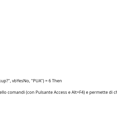
kup?", vbYesNo, "PUA") = 6 Then
ello comandi (con Pulsante Access e Alt+F4) e permette di ch