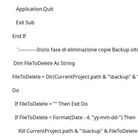
Application.Quit
Exit Sub
End If
'------------Inizio fase di eliminazione copie Backup oltre 
Dim FileToDelete As String
FileToDelete = Dir(CurrentProject.path & "\backup" & "
Do
If FileToDelete = "" Then Exit Do
If FileToDelete < Format(Date - 4, "yy-mm-dd-") Then
Kill CurrentProject.path & "\backup" & FileToDelete