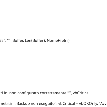
 "", Buffer, Len(Buffer), NomeFileIni)
ini non configurato correttamente !!", vbCritical
etri.ini. Backup non eseguito", vbCritical + vbOKOnly, "Avv