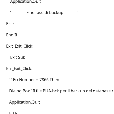
Application.Quit
'------------Fine fase di backup-----------'
Else
End If
Exit_Exit_Click:
Exit Sub
Err_Exit_Click:
If Err.Number = 7866 Then
Dialog.Box "Il file PUA-bck per il backup del database r
Application.Quit
Else