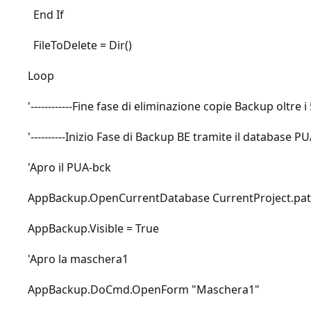
End If
FileToDelete = Dir()
Loop
'------------Fine fase di eliminazione copie Backup oltre i 5 
'----------Inizio Fase di Backup BE tramite il database PUA-
'Apro il PUA-bck
AppBackup.OpenCurrentDatabase CurrentProject.path
AppBackup.Visible = True
'Apro la maschera1
AppBackup.DoCmd.OpenForm "Maschera1"