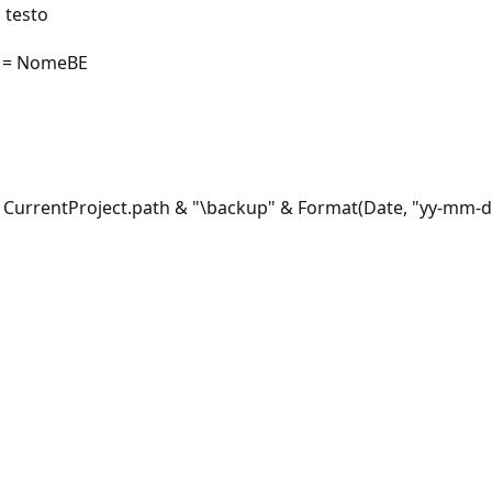
 testo
 = NomeBE
rentProject.path & "\backup" & Format(Date, "yy-mm-dd