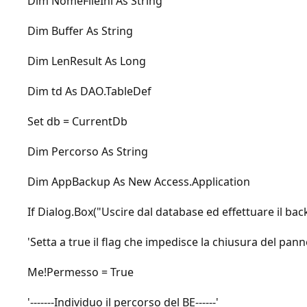
Dim NomeFileIni As String
Dim Buffer As String
Dim LenResult As Long
Dim td As DAO.TableDef
Set db = CurrentDb
Dim Percorso As String
Dim AppBackup As New Access.Application
If Dialog.Box("Uscire dal database ed effettuare il bac
'Setta a true il flag che impedisce la chiusura del pann
Me!Permesso = True
'-------Individuo il percorso del BE------'