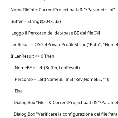
NomeFileIni = CurrentProject.path & "\Parametri.ini"
Buffer = String$(2048, 32)
'Leggo il Percorso del database BE dal file INI
LenResult = OSGetPrivateProfileString("Path", "NomeBE",
If LenResult <> 0 Then
NomeBE = Left(Buffer, LenResult)
Percorso = Left(NomeBE, InStrRev(NomeBE, ""))
Else
Dialog.Box "File " & CurrentProject.path & "\Parametri.
Dialog.Box "Verificare la configurazione del file Param